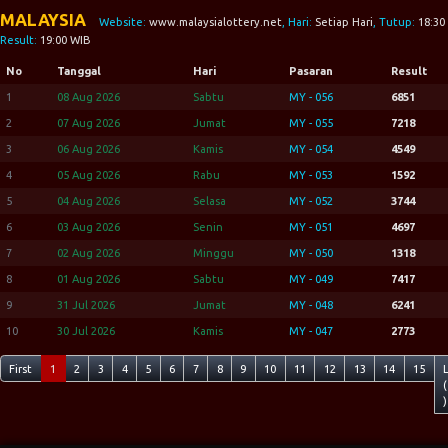
MALAYSIA
Website:
www.malaysialottery.net
, Hari:
Setiap Hari
, Tutup:
18:30
Result:
19:00 WIB
No
Tanggal
Hari
Pasaran
Result
1
08 Aug 2026
Sabtu
MY - 056
6851
2
07 Aug 2026
Jumat
MY - 055
7218
3
06 Aug 2026
Kamis
MY - 054
4549
4
05 Aug 2026
Rabu
MY - 053
1592
5
04 Aug 2026
Selasa
MY - 052
3744
6
03 Aug 2026
Senin
MY - 051
4697
7
02 Aug 2026
Minggu
MY - 050
1318
8
01 Aug 2026
Sabtu
MY - 049
7417
9
31 Jul 2026
Jumat
MY - 048
6241
10
30 Jul 2026
Kamis
MY - 047
2773
First
1
2
3
4
5
6
7
8
9
10
11
12
13
14
15
(
)