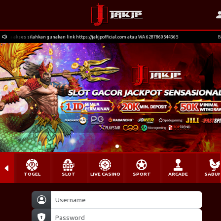
kses silahkan gunakan link https://jakjpofficial.com atau WA 6287860544365
Bagi me
TOGEL
SLOT
LIVE CASINO
SPORT
ARCADE
SABU