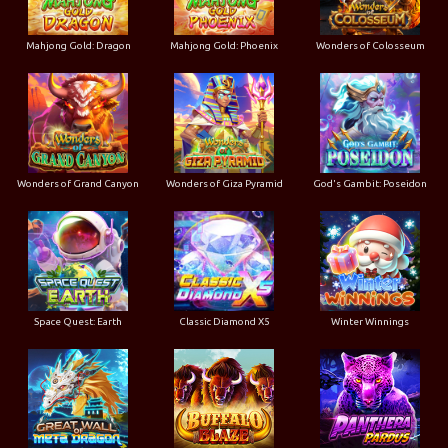
Mahjong Gold: Dragon
Mahjong Gold: Phoenix
Wonders of Colosseum
Wonders of Grand Canyon
Wonders of Giza Pyramid
God's Gambit: Poseidon
Space Quest: Earth
Classic Diamond X5
Winter Winnings