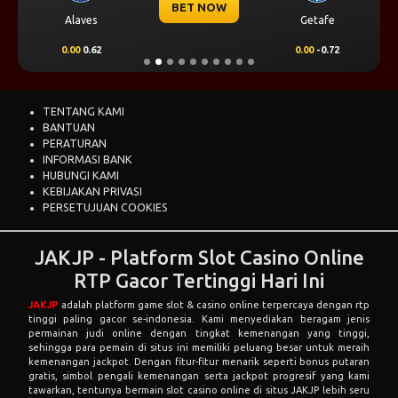
BET NOW
Alaves
Getafe
0.00
0.62
0.00
-0.72
TENTANG KAMI
BANTUAN
PERATURAN
INFORMASI BANK
HUBUNGI KAMI
KEBIJAKAN PRIVASI
PERSETUJUAN COOKIES
JAKJP - Platform Slot Casino Online
RTP Gacor Tertinggi Hari Ini
JAKJP
adalah platform game slot & casino online terpercaya dengan rtp
tinggi paling gacor se-indonesia. Kami menyediakan beragam jenis
permainan judi online dengan tingkat kemenangan yang tinggi,
sehingga para pemain di situs ini memiliki peluang besar untuk meraih
kemenangan jackpot. Dengan fitur-fitur menarik seperti bonus putaran
gratis, simbol pengali kemenangan serta jackpot progresif yang kami
tawarkan, tentunya bermain slot casino online di situs JAKJP lebih seru