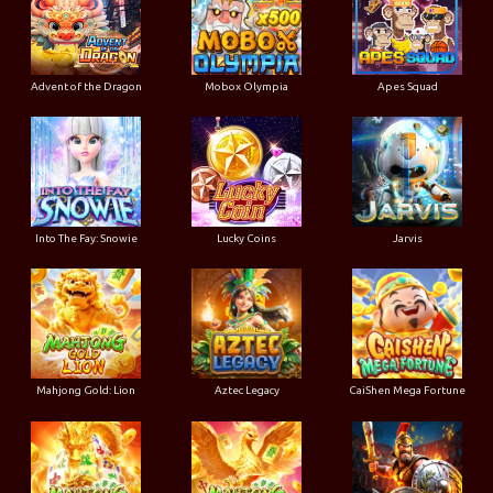
Advent of the Dragon
Mobox Olympia
Apes Squad
Into The Fay: Snowie
Lucky Coins
Jarvis
Mahjong Gold: Lion
Aztec Legacy
CaiShen Mega Fortune