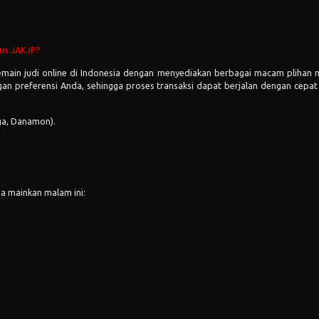
tus JAKJP?
main judi online di Indonesia dengan menyediakan berbagai macam plihan
gan preferensi Anda, sehingga proses transaksi dapat berjalan dengan cepat
aga, Danamon).
da mainkan malam ini: