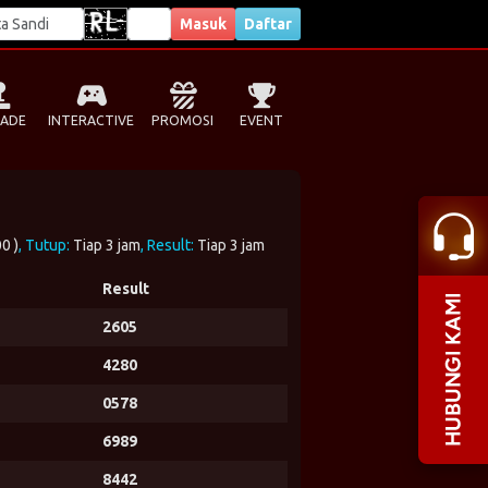
ember yg terkendala akses silahkan gunakan link https://jakjpofficial.com atau WA 
Masuk
Daftar
ADE
INTERACTIVE
PROMOSI
EVENT
00 )
, Tutup:
Tiap 3 jam
, Result:
Tiap 3 jam
Result
2605
4280
0578
6989
8442