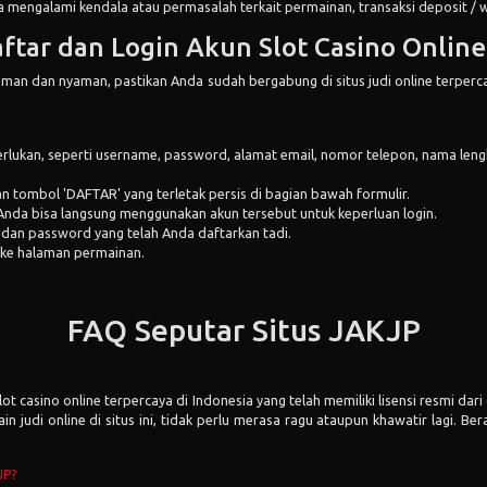
nda mengalami kendala atau permasalah terkait permainan, transaksi deposit / 
tar dan Login Akun Slot Casino Online
 aman dan nyaman, pastikan Anda sudah bergabung di situs judi online terperc
perlukan, seperti username, password, alamat email, nomor telepon, nama len
 tombol 'DAFTAR' yang terletak persis di bagian bawah formulir.
Anda bisa langsung menggunakan akun tersebut untuk keperluan login.
e dan password yang telah Anda daftarkan tadi.
 ke halaman permainan.
FAQ Seputar Situs JAKJP
ot casino online terpercaya di Indonesia yang telah memiliki lisensi resmi dar
n judi online di situs ini, tidak perlu merasa ragu ataupun khawatir lagi.
JP?