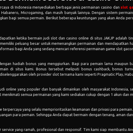
percaya di Indonesia menyediakan berbagai jenis permainan casino dan
slot g
ft, Habanero, Microgaming, dan masih banyak lainnya. Dengan sistem permai
n bagi semua permain. Berikut beberapa keuntungan yang akan Anda perole
patkan ketika bermain judi slot dan casino online di situs JAKJP adalah t
memiliki peluang besar untuk memenangkan permainan dan mendapatkan hadi
rmasi bagi Anda yang sedang mencari referensi permainan game slot gacor rtp
 dengan hadiah bonus yang menggiurkan. Bagi para pemain lama maupun b
ain di situs kami. Bonus tersebut meliputi bonus cashback, bonus turno
 diselenggarakan oleh provider slot ternama kami seperti Pragmatic Play, Hab
di online yang populer dan banyak dimainkan oleh masyarakat Indonesia, s
t menikmati semua permainan yang kami sediakan cukup dengan 1 akun dan mi
e terpercaya yang selalu memprioritaskan keamanan dan privasi para pemain. 
euangan para pemain. Sehingga Anda dapat bermain dengan tenang, aman dan 
 service yang ramah, profesional dan responsif. Tim kami siap membantu An