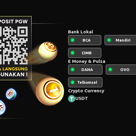
Bank Lokal
BCA
Mandiri
CIMB
E Money & Pulsa
DANA
OVO
Telkomsel
Crypto Currency
USDT