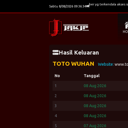
Bagi member yg terkendala akses silahkan
Sabtu 8/08/2026 09:36:34
HO
Hasil Keluaran
TOTO WUHAN
Website:
www.to
No
Tanggal
1
08 Aug 2026
2
08 Aug 2026
3
08 Aug 2026
4
08 Aug 2026
5
07 Aug 2026