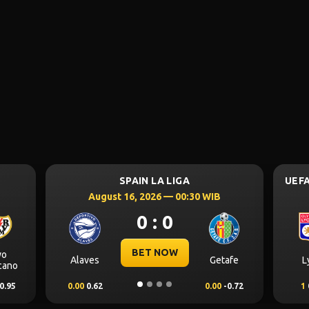
26
8/8/2026
8/8/2026
7/8/2026
7/8/2026
7
IERS
UEFA CHAMPIONS LEAGUE QUALIFIERS
UEF
August 12, 2026 — 01:15 WIB
0 : 0
BET NOW
Slovan
bahce
Mjallby
Bodo
Bratislava
.87
0.5
0.83
-0.5
0.99
0.7