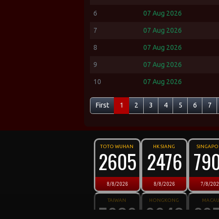
6
07 Aug 2026
7
07 Aug 2026
8
07 Aug 2026
9
07 Aug 2026
10
07 Aug 2026
First
1
2
3
4
5
6
7
TOTO WUHAN
HK SIANG
SINGAP
2605
2476
79
8/8/2026
8/8/2026
7/8/20
TAIWAN
HONGKONG
MACA
5838
9943
29