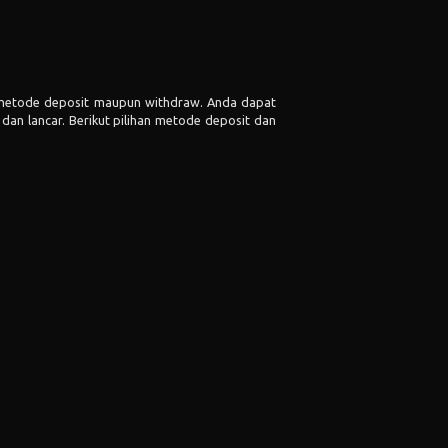
 metode deposit maupun withdraw. Anda dapat
 dan lancar. Berikut pilihan metode deposit dan