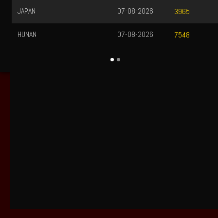
07-08-2026
MAURITIUS
3965
07-08-2026
GUINEA
7548