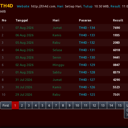
TH4D
Website:
http://th4d.com
, Hari:
Setiap Hari
, Tutup:
10.50 WIB
, Result:
11:
WIB
No
Tanggal
Hari
Pasaran
Result
1
07 Aug 2026
Jumat
TH4D - 134
7690
2
06 Aug 2026
Kamis
TH4D - 133
1935
3
05 Aug 2026
Rabu
TH4D - 132
2083
4
04 Aug 2026
Selasa
TH4D - 131
6018
5
03 Aug 2026
Senin
TH4D - 130
9441
6
02 Aug 2026
Minggu
TH4D - 129
0847
7
01 Aug 2026
Sabtu
TH4D - 128
8379
8
31 Jul 2026
Jumat
TH4D - 127
4290
9
30 Jul 2026
Kamis
TH4D - 126
5523
10
29 Jul 2026
Rabu
TH4D - 125
7501
First
1
2
3
4
5
6
7
8
9
10
11
12
13
14
15
(
)