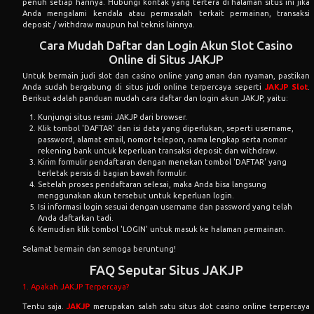
penuh setiap harinya. Hubungi kontak yang tertera di halaman situs ini jika
Anda mengalami kendala atau permasalah terkait permainan, transaksi
deposit / withdraw maupun hal teknis lainnya.
Cara Mudah Daftar dan Login Akun Slot Casino
Online di Situs JAKJP
Untuk bermain judi slot dan casino online yang aman dan nyaman, pastikan
Anda sudah bergabung di situs judi online terpercaya seperti
JAKJP Slot
.
Berikut adalah panduan mudah cara daftar dan login akun JAKJP, yaitu:
Kunjungi situs resmi JAKJP dari browser.
Klik tombol 'DAFTAR' dan isi data yang diperlukan, seperti username,
password, alamat email, nomor telepon, nama lengkap serta nomor
rekening bank untuk keperluan transaksi deposit dan withdraw.
Kirim formulir pendaftaran dengan menekan tombol 'DAFTAR' yang
terletak persis di bagian bawah formulir.
Setelah proses pendaftaran selesai, maka Anda bisa langsung
menggunakan akun tersebut untuk keperluan login.
Isi informasi login sesuai dengan username dan password yang telah
Anda daftarkan tadi.
Kemudian klik tombol 'LOGIN' untuk masuk ke halaman permainan.
Selamat bermain dan semoga beruntung!
FAQ Seputar Situs JAKJP
1. Apakah JAKJP Terpercaya?
Tentu saja.
JAKJP
merupakan salah satu situs slot casino online terpercaya