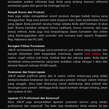
merupakan sumber informasi bagi Anda yang sedang mencari referensi
permainan game slot gacor rtp tertinggi hari ini.
Banyak Bonus dan Promosi
Kami juga selalu mengadakan event promosi dengan hadiah bonus yang
menggiurkan. Bagi para pemain lama maupun baru, kami memberikan bonus
yang dapat Anda peroleh seumur hidup selama Anda aktif bermain di situs
kami. Bonus tersebut meliputi bonus cashback, bonus turnover, dan juga
bonus referral. Anda juga bisa berpartisipasi dalam turnamen slot online
yang diselenggarakan oleh provider slot ternama kami seperti Pragmatic
Play, Habanero dan PG Soft.
Beragam Pilihan Permainan
JAKJP menawarkan berbagai jenis permainan judi online yang populer dan
banyak dimainkan oleh masyarakat Indonesia, seperti
slot online
, live
casino, togel online, judi bola, tembak ikan dan sabung ayam. Anda dapat
menikmati semua permainan yang kami sediakan cukup dengan 1 akun dan
minimal deposit sebesar 20.000 rupiah.
Keamanan dan Kepercayaan
JAKJP adalah platform game slot & casino online terpercaya yang selalu
memprioritaskan keamanan dan privasi para pemain. Dengan sistem enkripsi
yang canggih, situs kami dirancang untuk melindungi data pribadi dan
keuangan para pemain. Sehingga Anda dapat bermain dengan tenang, aman
dan nyaman di sini.
Layanan CS Profesional dan Responsif
Situs JAKJP juga menyediakan layanan customer service yang ramah,
profesional dan responsif. Tim kami siap membantu Anda selama 24 jam