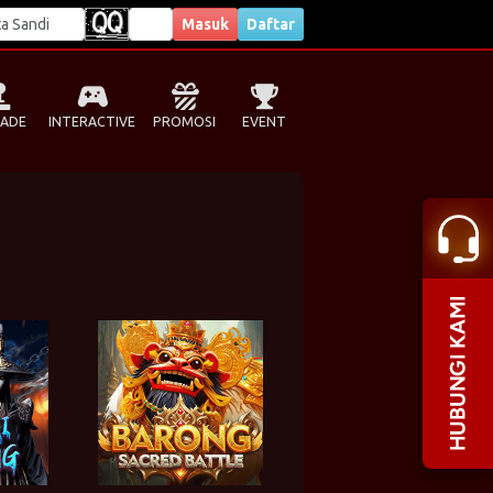
mber yg terkendala akses silahkan gunakan link https://jakjpofficial.com atau WA 6
Masuk
Daftar
ADE
INTERACTIVE
PROMOSI
EVENT