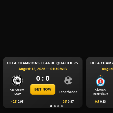
26
7/8/2026
7/8/2026
6/8/2026
6/8/2026
6
te and Luck
Thor's Hammer
Secret Scroll o
nd of Easter
IERS
E-FOOTBALL F24 INTERNATIONAL
E-
Island
FRIENDLY
August 7, 2026 — 15:15 WIB
2 : 0
Saint-
oise
BET NOW
e-Denmark
e-Germany
e-F
1.00
0.00
0.34
0.00
-0.58
0.0