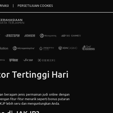
RIVASI
|
PERSETUJUAN COOKIES
or Tertinggi Hari
kan beragam jenis permainan judi online dengan
engan fitur-fitur menarik seperti bonus putaran
 JAKJP lebih seru dan menguntungkan Anda.