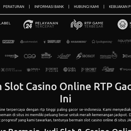
PERATURAN
|
INFORMASI BANK
|
HUBUNGI KAMI
|
KEBIJAKAN P
 Slot Casino Online RTP Gac
Ini
ine terpercaya dengan rtp tinggi paling gacor se-indonesia. Kami menyedia
pemain di situs ini memiliki peluang besar untuk meraih kemenangan jackpot. D
t progresif yang kami tawarkan, tentunya bermain slot casino online di situs