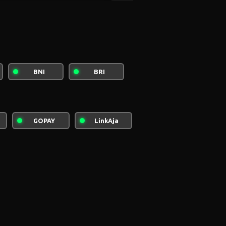
BNI
BRI
GOPAY
LinkAja