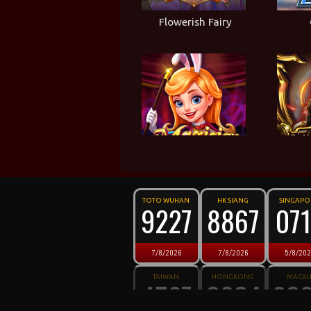
Flowerish Fairy
Magician
TOTO WUHAN
HK SIANG
SINGAP
9227
8867
07
7/8/2026
7/8/2026
5/8/20
TAIWAN
HONGKONG
MACA
4587
3634
63