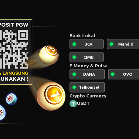
Bank Lokal
BCA
Mandiri
CIMB
E Money & Pulsa
DANA
OVO
Telkomsel
Crypto Currency
USDT