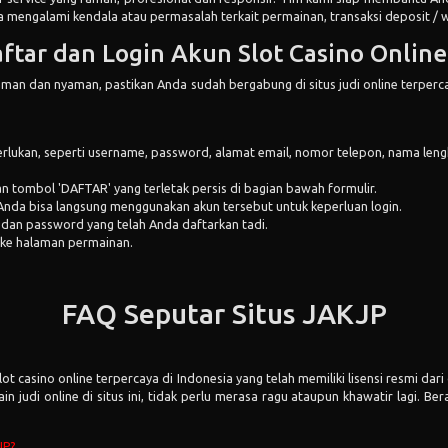
nda mengalami kendala atau permasalah terkait permainan, transaksi deposit / 
tar dan Login Akun Slot Casino Online
 aman dan nyaman, pastikan Anda sudah bergabung di situs judi online terperc
perlukan, seperti username, password, alamat email, nomor telepon, nama len
 tombol 'DAFTAR' yang terletak persis di bagian bawah formulir.
Anda bisa langsung menggunakan akun tersebut untuk keperluan login.
e dan password yang telah Anda daftarkan tadi.
 ke halaman permainan.
FAQ Seputar Situs JAKJP
ot casino online terpercaya di Indonesia yang telah memiliki lisensi resmi dar
n judi online di situs ini, tidak perlu merasa ragu ataupun khawatir lagi.
JP?